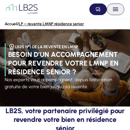
Aller au contenu
Accueil
/
LP – revente LMNP résidence senior
LB2S N°1 DE LA REVENTE EN LMNP
BESOIN D’UN ACCOMPAGNEMENT
POUR REVENDRE VOTRE LMNP EN
RÉSIDENCE SÉNIOR ?
Nos experts vous accompagnent, depuis l’estimation
gratuite de votre bien jusqu’à sa revente.
LB2S, votre partenaire privilégié pour
revendre votre bien en résidence
sénior