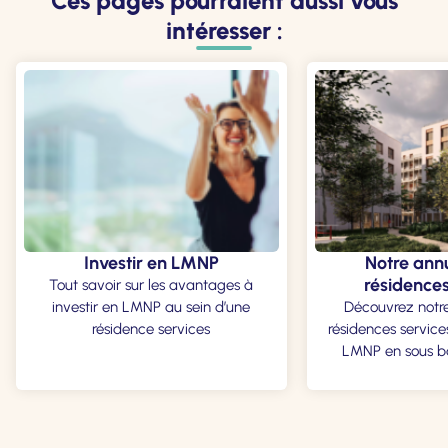
Ces pages pourraient aussi vous
intéresser :
Investir en LMNP
Notre ann
résidences
Tout savoir sur les avantages à
investir en LMNP au sein d’une
Découvrez notr
résidence services
résidences service
LMNP en sous b