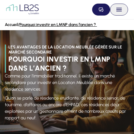
Aller au contenu
Accueil
/
Pourquoi investir en LMNP dans l’ancien ?
LES AVANTAGES DE LA LOCATION MEUBLÉE GÉRÉE SUR LE
MARCHÉ SECONDAIRE
POURQUOI INVESTIR EN LMNP
DANS L’ANCIEN ?
Comme pour l’immobilier traditionnel, il existe un marché
secondaire pour investir en Location Meublée dans une
résidence services.
Qu’on se parle de résidence étudiante, de résidence senior, de
tourisme, d’affaires ou encore d’EHPAD, ces résidences déjà
exploitées par un gestionnaire offrent de nombreux atouts par
rapport au neuf.