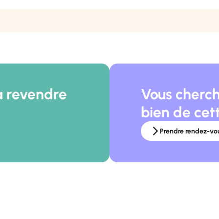
à revendre
Vous cherch
bien de cet
Prendre rendez-vo