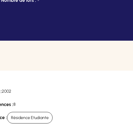
Nombre de lots :
-
:
2002
nces :
8
ce :
Résidence Etudiante