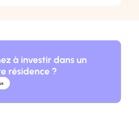
ez à investir dans un
te résidence ?
us