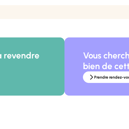
à revendre
Vous cherch
bien de cet
Prendre rendez-vo