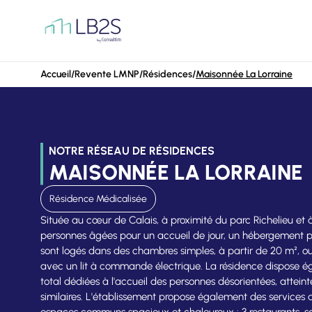
Aller au contenu
Accueil
/
Revente LMNP
/
Résidences
/
Maisonnée La Lorraine
NOTRE RÉSEAU DE RÉSIDENCES
MAISONNÉE LA LORRAINE
Résidence Médicalisée
Située au cœur de Calais, à proximité du parc Richelieu et 
personnes âgées pour un accueil de jour, un hébergement p
sont logés dans des chambres simples, à partir de 20 m², ou
avec un lit à commande électrique. La résidence dispose ég
total dédiées à l'accueil des personnes désorientées, attei
similaires. L'établissement propose également des services
espaces communs spacieux et chaleureux : 3 restaurants, salo