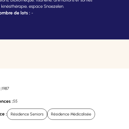
de kinésithérapie, espace Snoezelen.
ombre de lots :
-
:
1987
nces :
55
ce :
Résidence Seniors
Résidence Médicalisée