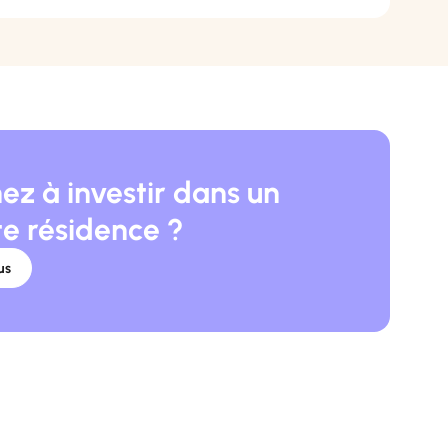
ez à investir dans un
te résidence ?
us