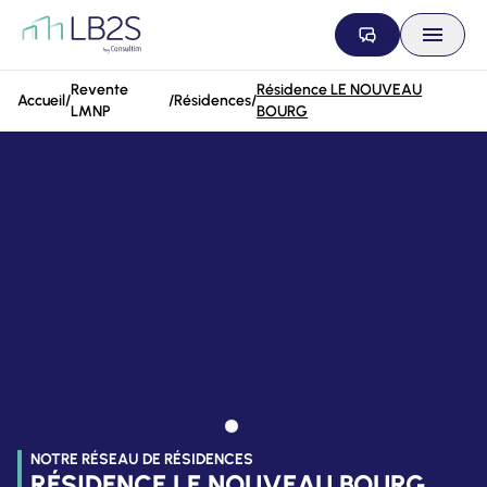
Aller au contenu
Revente
Résidence LE NOUVEAU
Accueil
/
/
Résidences
/
LMNP
BOURG
NOTRE RÉSEAU DE RÉSIDENCES
RÉSIDENCE LE NOUVEAU BOURG