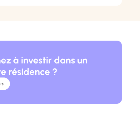
ez à investir dans un
te résidence ?
us