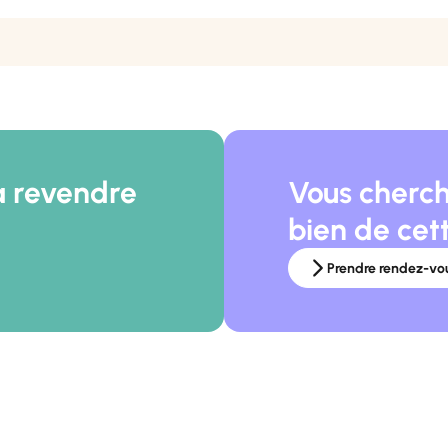
à revendre
Vous cherch
bien de cet
Prendre rendez-vo