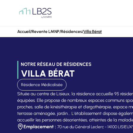
Aller au contenu
Accueil
/
Revente LMNP
/
Résidences
/
Villa Bérat
NOTRE RÉSEAU DE RÉSIDENCES
VILLA BÉRAT
Résidence Médicalisée
Située au centre de Lisieux, la résidence accueille 95 rési
équipées. Elle propose de nombreux espaces communs spacieu
proches, salle de kinésithérapie et d'ergothérapie, espace mu
terrasse aménagée, jardin... L'établissement dispose égaleme
accueillir les personnes désorientées, atteintes de la malad
Emplacement :
70 rue du Général Leclerc - 14100 LISIEUX