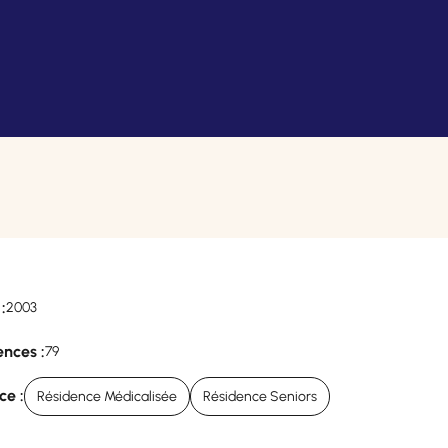
:
2003
nces :
79
ce :
Résidence Médicalisée
Résidence Seniors