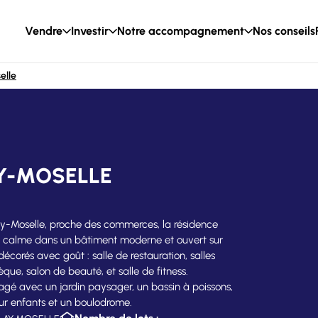
Vendre
Investir
Notre accompagnement
Nos conseils
elle
AY-MOSELLE
ay-Moselle, proche des commerces, la résidence
ie calme dans un bâtiment moderne et ouvert sur
décorés avec goût : salle de restauration, salles
hèque, salon de beauté, et salle de fitness.
agé avec un jardin paysager, un bassin à poissons,
ur enfants et un boulodrome.