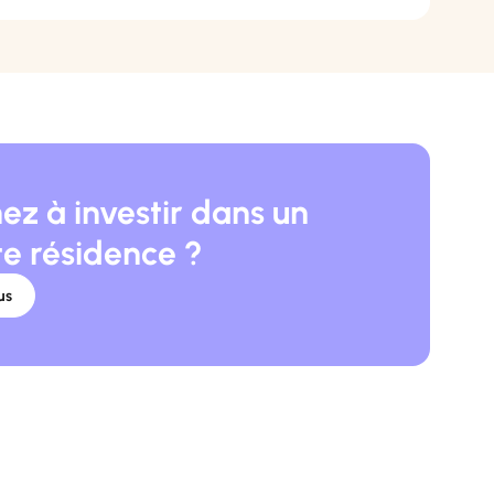
ez à investir dans un
te résidence ?
us