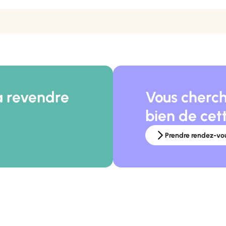
à revendre
Vous cherch
bien de cet
Prendre rendez-vo