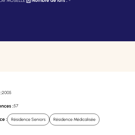
Nombre de lots :
OULAY MOSELLE
-
:
2005
nces :
57
ce :
Résidence Seniors
Résidence Médicalisée